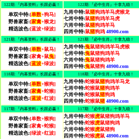
122期:『内幕资料』长跟必赢！
122期:『必中生肖』十拿九稳！
九肖中特:
鼠
猪
狗鸡羊马虎猴龙
单双中特:
[
单数
+狗马]
七肖中特:
鼠
猪
狗鸡羊马虎
野兽家畜:
[
家禽
+猴龙]
六肖中特:
鼠
猪
狗鸡羊马
精选波色:
[蓝波+绿波]
四肖中特:
鼠
猪
狗鸡
48900.com
121期:『内幕资料』长跟必赢！
121期:『必中生肖』十拿九稳！
九肖中特:
兔
鼠猪狗鸡羊马虎猴
单双中特:
[
单数
+鼠马]
七肖中特:
兔
鼠猪狗鸡羊马
野兽家畜:
[家禽+鼠
兔
]
六肖中特:
兔
鼠猪狗鸡羊
精选波色:
[
蓝波
+绿波]
四肖中特:
兔
鼠猪狗
48900.com
118期:『内幕资料』长跟必赢！
118期:『必中生肖』十拿九稳！
九肖中特:
蛇猴鼠
猪
狗鸡羊马龙
单双中特:
[
单数
+猴狗]
七肖中特:
蛇猴鼠
猪
狗鸡羊
野兽家畜:
[
家禽
+蛇猴]
六肖中特:
蛇猴鼠
猪
狗鸡
精选波色:
[
蓝波
+红波]
四肖中特:
蛇猴鼠
猪
48900.com
117期:『内幕资料』长跟必赢！
117期:『必中生肖』十拿九稳！
九肖中特:
蛇猴
虎
鼠猪狗鸡羊马
单双中特:
[单数+猴狗]
七肖中特:
蛇猴
虎
鼠猪狗鸡
野兽家畜:
[家禽+蛇猴]
六肖中特:
蛇猴
虎
鼠猪狗
精选波色:
[绿波+红波]
四肖中特:
蛇猴
虎
鼠
48900.com