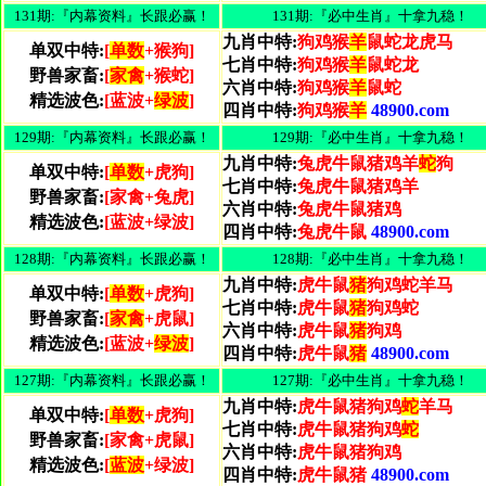
131期:『内幕资料』长跟必赢！
131期:『必中生肖』十拿九稳！
九肖中特:
狗鸡猴
羊
鼠蛇龙虎马
单双中特:
[
单数
+猴狗]
七肖中特:
狗鸡猴
羊
鼠蛇龙
野兽家畜:
[
家禽
+猴蛇]
六肖中特:
狗鸡猴
羊
鼠蛇
精选波色:
[蓝波+
绿波
]
四肖中特:
狗鸡猴
羊
48900.com
129期:『内幕资料』长跟必赢！
129期:『必中生肖』十拿九稳！
九肖中特:
兔虎牛鼠猪鸡羊
蛇
狗
单双中特:
[
单数
+虎狗]
七肖中特:
兔虎牛鼠猪鸡羊
野兽家畜:
[家禽+兔虎]
六肖中特:
兔虎牛鼠猪鸡
精选波色:
[蓝波+绿波]
四肖中特:
兔虎牛鼠
48900.com
128期:『内幕资料』长跟必赢！
128期:『必中生肖』十拿九稳！
九肖中特:
虎牛鼠
猪
狗鸡蛇羊马
单双中特:
[
单数
+虎狗]
七肖中特:
虎牛鼠
猪
狗鸡蛇
野兽家畜:
[
家禽
+虎鼠]
六肖中特:
虎牛鼠
猪
狗鸡
精选波色:
[蓝波+
绿波
]
四肖中特:
虎牛鼠
猪
48900.com
127期:『内幕资料』长跟必赢！
127期:『必中生肖』十拿九稳！
九肖中特:
虎牛鼠猪狗鸡
蛇
羊马
单双中特:
[
单数
+虎狗]
七肖中特:
虎牛鼠猪狗鸡
蛇
野兽家畜:
[家禽+虎鼠]
六肖中特:
虎牛鼠猪狗鸡
精选波色:
[
蓝波
+绿波]
四肖中特:
虎牛鼠猪
48900.com