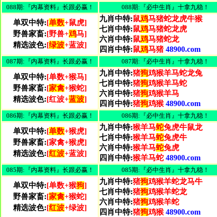
088期:『内幕资料』长跟必赢！
088期:『必中生肖』十拿九稳！
九肖中特:
鼠
鸡
马猪蛇龙虎牛猴
单双中特:
[
单数
+鼠虎]
七肖中特:
鼠
鸡
马猪蛇龙虎
野兽家畜:
[野兽+
鸡
马]
六肖中特:
鼠
鸡
马猪蛇龙
精选波色:
[
绿波
+蓝波]
四肖中特:
鼠
鸡
马猪
48900.com
087期:『内幕资料』长跟必赢！
087期:『必中生肖』十拿九稳！
九肖中特:
猪
狗
鸡猴羊马蛇龙兔
单双中特:
[单数+猴马]
七肖中特:
猪
狗
鸡猴羊马蛇
野兽家畜:
[
家禽
+猴蛇]
六肖中特:
猪
狗
鸡猴羊马
精选波色:
[红波+
蓝波
]
四肖中特:
猪
狗
鸡猴
48900.com
086期:『内幕资料』长跟必赢！
086期:『必中生肖』十拿九稳！
九肖中特:
猴羊马
蛇
兔虎牛鼠龙
单双中特:
[
单数
+猴虎]
七肖中特:
猴羊马
蛇
兔虎牛
野兽家畜:
[家禽+猴虎]
六肖中特:
猴羊马
蛇
兔虎
精选波色:
[
红波
+蓝波]
四肖中特:
猴羊马蛇
48900.com
085期:『内幕资料』长跟必赢！
085期:『必中生肖』十拿九稳！
九肖中特:
猪
狗
鸡猴羊蛇龙马牛
单双中特:
[单数+猴
狗
]
七肖中特:
猪
狗
鸡猴羊蛇龙
野兽家畜:
[
家禽
+猴蛇]
六肖中特:
猪
狗
鸡猴羊蛇
精选波色:
[
红波
+绿波]
四肖中特:
猪
狗
鸡猴
48900.com