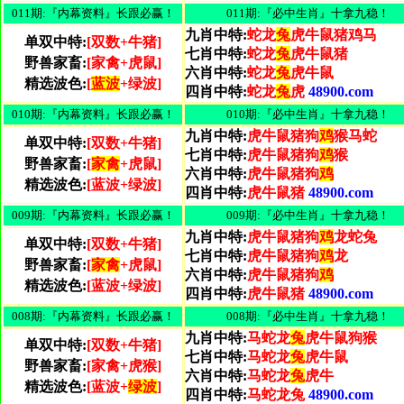
011期:『内幕资料』长跟必赢！
011期:『必中生肖』十拿九稳！
九肖中特:
蛇龙
兔
虎牛鼠猪鸡马
单双中特:
[双数+牛猪]
七肖中特:
蛇龙
兔
虎牛鼠猪
野兽家畜:
[家禽+虎鼠]
六肖中特:
蛇龙
兔
虎牛鼠
精选波色:
[
蓝波
+绿波]
四肖中特:
蛇龙
兔
虎
48900.com
010期:『内幕资料』长跟必赢！
010期:『必中生肖』十拿九稳！
九肖中特:
虎牛鼠猪狗
鸡
猴马蛇
单双中特:
[双数+牛猪]
七肖中特:
虎牛鼠猪狗
鸡
猴
野兽家畜:
[
家禽
+虎鼠]
六肖中特:
虎牛鼠猪狗
鸡
精选波色:
[蓝波+绿波]
四肖中特:
虎牛鼠猪
48900.com
009期:『内幕资料』长跟必赢！
009期:『必中生肖』十拿九稳！
九肖中特:
虎牛鼠猪狗
鸡
龙蛇兔
单双中特:
[双数+牛猪]
七肖中特:
虎牛鼠猪狗
鸡
龙
野兽家畜:
[
家禽
+虎鼠]
六肖中特:
虎牛鼠猪狗
鸡
精选波色:
[蓝波+绿波]
四肖中特:
虎牛鼠猪
48900.com
008期:『内幕资料』长跟必赢！
008期:『必中生肖』十拿九稳！
九肖中特:
马蛇龙
兔
虎牛鼠狗猴
单双中特:
[双数+牛猪]
七肖中特:
马蛇龙
兔
虎牛鼠
野兽家畜:
[家禽+虎猴]
六肖中特:
马蛇龙
兔
虎牛
精选波色:
[蓝波+
绿波
]
四肖中特:
马蛇龙兔
48900.com