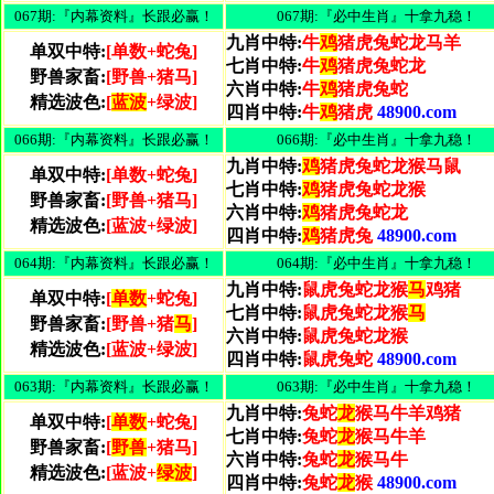
067期:『内幕资料』长跟必赢！
067期:『必中生肖』十拿九稳！
九肖中特:
牛
鸡
猪虎兔蛇龙马羊
单双中特:
[单数+蛇兔]
七肖中特:
牛
鸡
猪虎兔蛇龙
野兽家畜:
[野兽+猪马]
六肖中特:
牛
鸡
猪虎兔蛇
精选波色:
[
蓝波
+绿波]
四肖中特:
牛
鸡
猪虎
48900.com
066期:『内幕资料』长跟必赢！
066期:『必中生肖』十拿九稳！
九肖中特:
鸡
猪虎兔蛇龙猴马鼠
单双中特:
[单数+蛇兔]
七肖中特:
鸡
猪虎兔蛇龙猴
野兽家畜:
[野兽+猪马]
六肖中特:
鸡
猪虎兔蛇龙
精选波色:
[蓝波+绿波]
四肖中特:
鸡
猪虎兔
48900.com
064期:『内幕资料』长跟必赢！
064期:『必中生肖』十拿九稳！
九肖中特:
鼠虎兔蛇龙猴
马
鸡猪
单双中特:
[
单数
+蛇兔]
七肖中特:
鼠虎兔蛇龙猴
马
野兽家畜:
[野兽+猪
马
]
六肖中特:
鼠虎兔蛇龙猴
精选波色:
[蓝波+绿波]
四肖中特:
鼠虎兔蛇
48900.com
063期:『内幕资料』长跟必赢！
063期:『必中生肖』十拿九稳！
九肖中特:
兔蛇
龙
猴马牛羊鸡猪
单双中特:
[
单数
+蛇兔]
七肖中特:
兔蛇
龙
猴马牛羊
野兽家畜:
[
野兽
+猪马]
六肖中特:
兔蛇
龙
猴马牛
精选波色:
[蓝波+
绿波
]
四肖中特:
兔蛇
龙
猴
48900.com