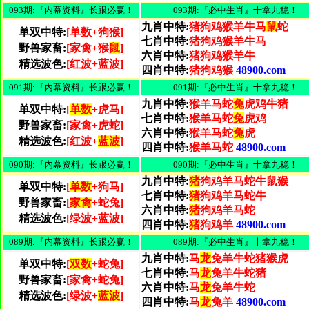
093期:『内幕资料』长跟必赢！
093期:『必中生肖』十拿九稳！
九肖中特:
猪狗鸡猴羊牛马
鼠
蛇
单双中特:
[单数+狗猴]
七肖中特:
猪狗鸡猴羊牛马
野兽家畜:
[家禽+猴
鼠
]
六肖中特:
猪狗鸡猴羊牛
精选波色:
[红波+蓝波]
四肖中特:
猪狗鸡猴
48900.com
091期:『内幕资料』长跟必赢！
091期:『必中生肖』十拿九稳！
九肖中特:
猴羊马蛇
兔
虎鸡牛猪
单双中特:
[
单数
+虎马]
七肖中特:
猴羊马蛇
兔
虎鸡
野兽家畜:
[家禽+虎蛇]
六肖中特:
猴羊马蛇
兔
虎
精选波色:
[红波+
蓝波
]
四肖中特:
猴羊马蛇
48900.com
090期:『内幕资料』长跟必赢！
090期:『必中生肖』十拿九稳！
九肖中特:
猪
狗鸡羊马蛇牛鼠猴
单双中特:
[
单数
+狗马]
七肖中特:
猪
狗鸡羊马蛇牛
野兽家畜:
[
家禽
+蛇兔]
六肖中特:
猪
狗鸡羊马蛇
精选波色:
[绿波+蓝波]
四肖中特:
猪
狗鸡羊
48900.com
089期:『内幕资料』长跟必赢！
089期:『必中生肖』十拿九稳！
九肖中特:
马
龙
兔羊牛蛇猪猴虎
单双中特:
[
双数
+蛇兔]
七肖中特:
马
龙
兔羊牛蛇猪
野兽家畜:
[家禽+蛇兔]
六肖中特:
马
龙
兔羊牛蛇
精选波色:
[绿波+
蓝波
]
四肖中特:
马
龙
兔羊
48900.com