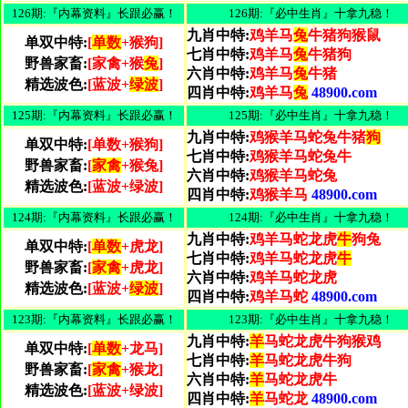
126期:『内幕资料』长跟必赢！
126期:『必中生肖』十拿九稳！
九肖中特:
鸡羊马
兔
牛猪狗猴鼠
单双中特:
[
单数
+猴狗]
七肖中特:
鸡羊马
兔
牛猪狗
野兽家畜:
[家禽+猴
兔
]
六肖中特:
鸡羊马
兔
牛猪
精选波色:
[蓝波+
绿波
]
四肖中特:
鸡羊马
兔
48900.com
125期:『内幕资料』长跟必赢！
125期:『必中生肖』十拿九稳！
九肖中特:
鸡猴羊马蛇兔牛猪
狗
单双中特:
[单数+猴狗]
七肖中特:
鸡猴羊马蛇兔牛
野兽家畜:
[
家禽
+猴兔]
六肖中特:
鸡猴羊马蛇兔
精选波色:
[蓝波+绿波]
四肖中特:
鸡猴羊马
48900.com
124期:『内幕资料』长跟必赢！
124期:『必中生肖』十拿九稳！
九肖中特:
鸡羊马蛇龙虎
牛
狗兔
单双中特:
[
单数
+虎龙]
七肖中特:
鸡羊马蛇龙虎
牛
野兽家畜:
[
家禽
+虎龙]
六肖中特:
鸡羊马蛇龙虎
精选波色:
[蓝波+
绿波
]
四肖中特:
鸡羊马蛇
48900.com
123期:『内幕资料』长跟必赢！
123期:『必中生肖』十拿九稳！
九肖中特:
羊
马蛇龙虎牛狗猴鸡
单双中特:
[
单数
+龙马]
七肖中特:
羊
马蛇龙虎牛狗
野兽家畜:
[
家禽
+猴龙]
六肖中特:
羊
马蛇龙虎牛
精选波色:
[蓝波+绿波]
四肖中特:
羊
马蛇龙
48900.com