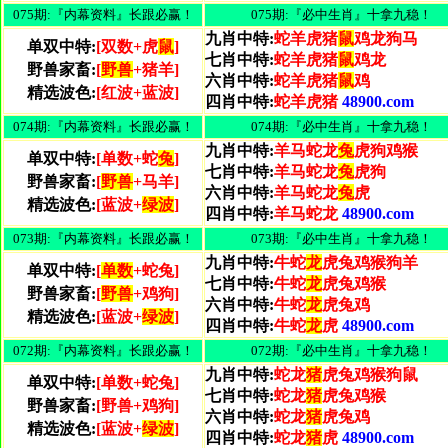
075期:『内幕资料』长跟必赢！
075期:『必中生肖』十拿九稳！
九肖中特:
蛇羊虎猪
鼠
鸡龙狗马
单双中特:
[双数+虎
鼠
]
七肖中特:
蛇羊虎猪
鼠
鸡龙
野兽家畜:
[
野兽
+猪羊]
六肖中特:
蛇羊虎猪
鼠
鸡
精选波色:
[红波+蓝波]
四肖中特:
蛇羊虎猪
48900.com
074期:『内幕资料』长跟必赢！
074期:『必中生肖』十拿九稳！
九肖中特:
羊马蛇龙
兔
虎狗鸡猴
单双中特:
[单数+蛇
兔
]
七肖中特:
羊马蛇龙
兔
虎狗
野兽家畜:
[
野兽
+马羊]
六肖中特:
羊马蛇龙
兔
虎
精选波色:
[蓝波+
绿波
]
四肖中特:
羊马蛇龙
48900.com
073期:『内幕资料』长跟必赢！
073期:『必中生肖』十拿九稳！
九肖中特:
牛蛇
龙
虎兔鸡猴狗羊
单双中特:
[
单数
+蛇兔]
七肖中特:
牛蛇
龙
虎兔鸡猴
野兽家畜:
[
野兽
+鸡狗]
六肖中特:
牛蛇
龙
虎兔鸡
精选波色:
[蓝波+
绿波
]
四肖中特:
牛蛇
龙
虎
48900.com
072期:『内幕资料』长跟必赢！
072期:『必中生肖』十拿九稳！
九肖中特:
蛇龙
猪
虎兔鸡猴狗鼠
单双中特:
[单数+蛇兔]
七肖中特:
蛇龙
猪
虎兔鸡猴
野兽家畜:
[野兽+鸡狗]
六肖中特:
蛇龙
猪
虎兔鸡
精选波色:
[蓝波+
绿波
]
四肖中特:
蛇龙
猪
虎
48900.com