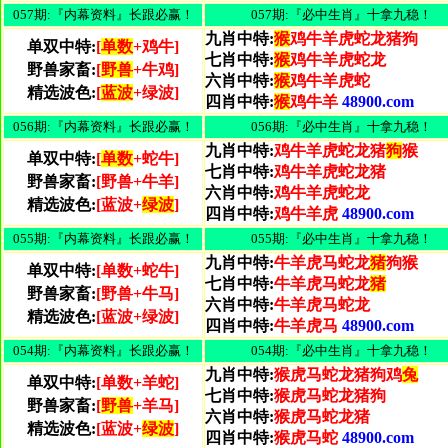
057期:『内幕资料』长跟必赢！
057期:『必中生肖』十拿九稳！
九肖中特:
猴
鸡牛羊虎蛇龙猪狗
单双中特:
[
单数
+鸡牛]
七肖中特:
猴
鸡牛羊虎蛇龙
野兽家畜:
[
野兽
+牛鸡]
六肖中特:
猴
鸡牛羊虎蛇
精选波色:
[
蓝波
+绿波]
四肖中特:
猴
鸡牛羊
48900.com
056期:『内幕资料』长跟必赢！
056期:『必中生肖』十拿九稳！
九肖中特:
鸡牛羊虎蛇龙猪
狗
猴
单双中特:
[
单数
+蛇牛]
七肖中特:
鸡牛羊虎蛇龙猪
野兽家畜:
[野兽+牛羊]
六肖中特:
鸡牛羊虎蛇龙
精选波色:
[蓝波+
绿波
]
四肖中特:
鸡牛羊虎
48900.com
055期:『内幕资料』长跟必赢！
055期:『必中生肖』十拿九稳！
九肖中特:
牛羊虎马蛇龙
猪
狗猴
单双中特:
[单数+蛇牛]
七肖中特:
牛羊虎马蛇龙
猪
野兽家畜:
[野兽+牛马]
六肖中特:
牛羊虎马蛇龙
精选波色:
[蓝波+绿波]
四肖中特:
牛羊虎马
48900.com
054期:『内幕资料』长跟必赢！
054期:『必中生肖』十拿九稳！
九肖中特:
猴虎马蛇龙猪狗鸡
兔
单双中特:
[单数+羊蛇]
七肖中特:
猴虎马蛇龙猪狗
野兽家畜:
[
野兽
+羊马]
六肖中特:
猴虎马蛇龙猪
精选波色:
[蓝波+
绿波
]
四肖中特:
猴虎马蛇
48900.com