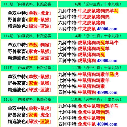
116期:『内幕资料』长跟必赢！
116期:『必中生肖』十拿九稳！
九肖中特:
牛龙虎鼠猪狗鸡羊
马
单双中特:
[单数+虎龙]
七肖中特:
牛龙虎鼠猪狗鸡
野兽家畜:
[
家禽
+鼠猴]
六肖中特:
牛龙虎鼠猪狗
精选波色:
[绿波+蓝波]
四肖中特:
牛龙虎鼠
48900.com
114期:『内幕资料』长跟必赢！
114期:『必中生肖』十拿九稳！
九肖中特:
虎鼠猪狗鸡
兔
羊马牛
单双中特:
[
单数
+狗猴]
七肖中特:
虎鼠猪狗鸡
兔
羊
野兽家畜:
[家禽+鼠猴]
六肖中特:
虎鼠猪狗鸡
兔
精选波色:
[
绿波
+蓝波]
四肖中特:
虎鼠猪狗
48900.com
111期:『内幕资料』长跟必赢！
111期:『必中生肖』十拿九稳！
九肖中特:
牛鼠猪狗鸡猴羊
马
虎
单双中特:
[单数+鼠猴]
七肖中特:
牛鼠猪狗鸡猴羊
野兽家畜:
[
家禽
+鼠猴]
六肖中特:
牛鼠猪狗鸡猴
精选波色:
[绿波+蓝波]
四肖中特:
牛鼠猪狗
48900.com
110期:『内幕资料』长跟必赢！
110期:『必中生肖』十拿九稳！
九肖中特:
兔虎牛鼠猪
狗
鸡羊马
单双中特:
[单数+鼠虎]
七肖中特:
兔虎牛鼠猪
狗
鸡
野兽家畜:
[
家禽
+虎兔]
六肖中特:
兔虎牛鼠猪
狗
精选波色:
[绿波+
蓝波
]
四肖中特:
兔虎牛鼠
48900.com