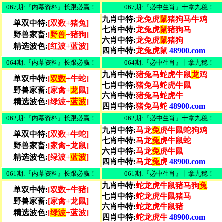
067期:『内幕资料』长跟必赢！
067期:『必中生肖』十拿九稳！
九肖中特:
龙兔虎
鼠
猪狗马牛鸡
单双中特:
[双数+猪兔]
七肖中特:
龙兔虎
鼠
猪狗马
野兽家畜:
[
野兽
+猪狗]
六肖中特:
龙兔虎
鼠
猪狗
精选波色:
[红波+蓝波]
四肖中特:
龙兔虎鼠
48900.com
064期:『内幕资料』长跟必赢！
064期:『必中生肖』十拿九稳！
九肖中特:
猪兔马蛇虎牛鼠
龙
鸡
单双中特:
[
双数
+牛蛇]
七肖中特:
猪兔马蛇虎牛鼠
野兽家畜:
[家禽+
龙
鼠]
六肖中特:
猪兔马蛇虎牛
精选波色:
[绿波+
蓝波
]
四肖中特:
猪兔马蛇
48900.com
062期:『内幕资料』长跟必赢！
062期:『必中生肖』十拿九稳！
九肖中特:
马龙
兔
虎牛鼠蛇狗鸡
单双中特:
[双数+牛蛇]
七肖中特:
马龙
兔
虎牛鼠蛇
野兽家畜:
[家禽+龙鼠]
六肖中特:
马龙
兔
虎牛鼠
精选波色:
[绿波+
蓝波
]
四肖中特:
马龙
兔
虎
48900.com
061期:『内幕资料』长跟必赢！
061期:『必中生肖』十拿九稳！
九肖中特:
蛇龙虎牛鼠猪马狗
兔
单双中特:
[双数+牛猪]
七肖中特:
蛇龙虎牛鼠猪马
野兽家畜:
[家禽+龙鼠]
六肖中特:
蛇龙虎牛鼠猪
精选波色:
[
绿波
+蓝波]
四肖中特:
蛇龙虎牛
48900.com