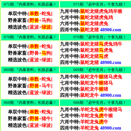
071期:『内幕资料』长跟必赢！
071期:『必中生肖』十拿九稳！
九肖中特:
鼠
蛇龙猪虎兔鸡羊猴
单双中特:
[
单数
+蛇兔]
七肖中特:
鼠
蛇龙猪虎兔鸡
野兽家畜:
[
野兽
+马狗]
六肖中特:
鼠
蛇龙猪虎兔
精选波色:
[蓝波+
绿波
]
四肖中特:
鼠
蛇龙猪
48900.com
070期:『内幕资料』长跟必赢！
070期:『必中生肖』十拿九稳！
九肖中特:
鼠蛇龙猪
马
虎兔鸡牛
单双中特:
[
单数
+蛇兔]
七肖中特:
鼠蛇龙猪
马
虎兔
野兽家畜:
[野兽+
马
狗]
六肖中特:
鼠蛇龙猪
马
虎
精选波色:
[蓝波+绿波]
四肖中特:
鼠蛇龙猪
48900.com
069期:『内幕资料』长跟必赢！
069期:『必中生肖』十拿九稳！
九肖中特:
鼠蛇龙牛
猴
猪马虎兔
单双中特:
[
单数
+蛇兔]
七肖中特:
鼠蛇龙牛
猴
猪马
野兽家畜:
[
野兽
+马牛]
六肖中特:
鼠蛇龙牛
猴
猪
精选波色:
[蓝波+绿波]
四肖中特:
鼠蛇龙牛
48900.com
068期:『内幕资料』长跟必赢！
068期:『必中生肖』十拿九稳！
九肖中特:
羊蛇龙兔
虎
牛猴猪马
单双中特:
[
单数
+蛇兔]
七肖中特:
羊蛇龙兔
虎
牛猴
野兽家畜:
[
野兽
+猪牛]
六肖中特:
羊蛇龙兔
虎
牛
精选波色:
[蓝波+绿波]
四肖中特:
羊蛇龙兔
48900.com