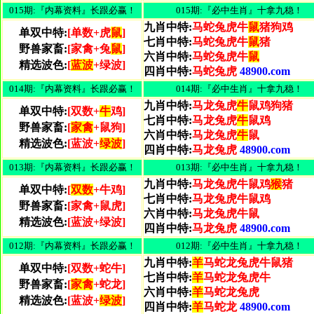
015期:『内幕资料』长跟必赢！
015期:『必中生肖』十拿九稳！
九肖中特:
马蛇兔虎牛
鼠
猪狗鸡
单双中特:
[单数+虎
鼠
]
七肖中特:
马蛇兔虎牛
鼠
猪
野兽家畜:
[家禽+兔
鼠
]
六肖中特:
马蛇兔虎牛
鼠
精选波色:
[
蓝波
+绿波]
四肖中特:
马蛇兔虎
48900.com
014期:『内幕资料』长跟必赢！
014期:『必中生肖』十拿九稳！
九肖中特:
马龙兔虎
牛
鼠鸡狗猪
单双中特:
[双数+
牛
鸡]
七肖中特:
马龙兔虎
牛
鼠鸡
野兽家畜:
[
家禽
+鼠狗]
六肖中特:
马龙兔虎
牛
鼠
精选波色:
[蓝波+
绿波
]
四肖中特:
马龙兔虎
48900.com
013期:『内幕资料』长跟必赢！
013期:『必中生肖』十拿九稳！
九肖中特:
马龙兔虎牛鼠鸡
猴
猪
单双中特:
[
双数
+牛鸡]
七肖中特:
马龙兔虎牛鼠鸡
野兽家畜:
[家禽+鼠虎]
六肖中特:
马龙兔虎牛鼠
精选波色:
[蓝波+绿波]
四肖中特:
马龙兔虎
48900.com
012期:『内幕资料』长跟必赢！
012期:『必中生肖』十拿九稳！
九肖中特:
羊
马蛇龙兔虎牛鼠猪
单双中特:
[双数+蛇牛]
七肖中特:
羊
马蛇龙兔虎牛
野兽家畜:
[
家禽
+蛇龙]
六肖中特:
羊
马蛇龙兔虎
精选波色:
[蓝波+
绿波
]
四肖中特:
羊
马蛇龙
48900.com